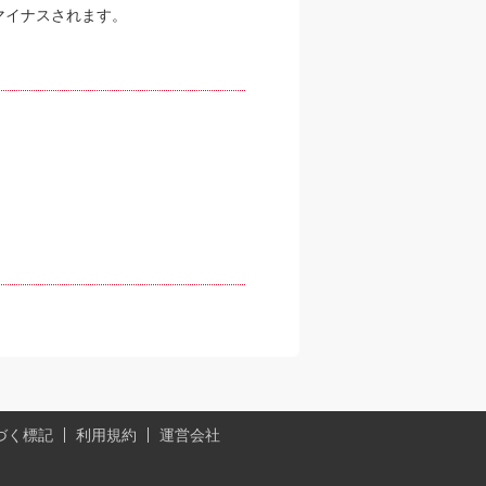
マイナスされます。
。
づく標記
利用規約
運営会社