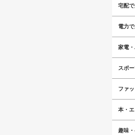
宅配で
電力で
家電・
スポー
ファッ
本・エ
趣味・