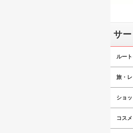
サー
ルート
旅・レ
ショッ
コスメ