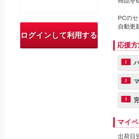
商品を
PCの
自動更
ログインして利用する
応援方
1
2
3
マイペ
出荷日