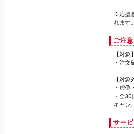
※応援
れます
ご注意
【対象
・注文
【対象
・虚偽
・全3
キャン
サービ